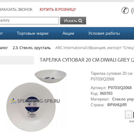
ЗАКАЗАТЬ ЗВОНОК
КУПИТЬ В РОЗНИЦУ
Искать
нт
Торговые марки
Акции
Условия работы
алог
2.3. Стекло, хрусталь
ARC international (Франция, импорт "Спец
ТАРЕЛКА СУПОВАЯ 20 СМ DIWALI GREY (24
Тарелка суповая 20 см
P0703/Q2068
Артикул:
P0703/Q2068
Код:
060783
Материал:
Стекло уп
Страна:
ФРАНЦИЯ
-
ми