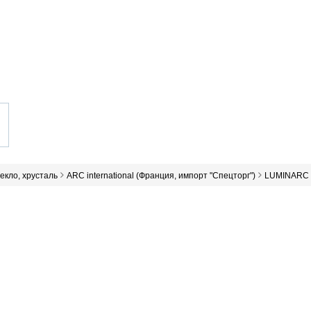
текло, хрусталь
ARC international (Франция, импорт "Спецторг")
LUMINARC