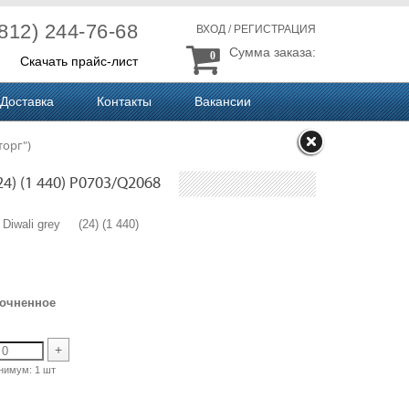
(812) 244-76-68
ВХОД
/
РЕГИСТРАЦИЯ
Сумма заказа:
0
Скачать прайс-лист
Доставка
Контакты
Вакансии
торг")
) (1 440) P0703/Q2068
 Diwali grey (24) (1 440)
рочненное
+
нимум:
1 шт