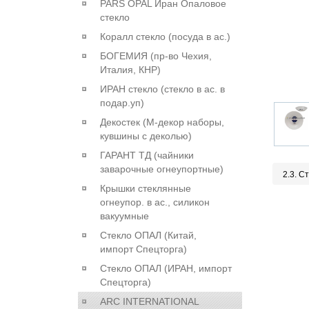
PARS OPAL Иран Опаловое
стекло
Коралл стекло (посуда в ас.)
БОГЕМИЯ (пр-во Чехия,
Италия, КНР)
ИРАН стекло (стекло в ас. в
подар.уп)
Декостек (М-декор наборы,
кувшины с деколью)
ГАРАНТ ТД (чайники
заварочные огнеупортные)
2.3. С
Крышки стеклянные
огнеупор. в ас., силикон
вакуумные
Стекло ОПАЛ (Китай,
импорт Спецторга)
Стекло ОПАЛ (ИРАН, импорт
Спецторга)
ARC INTERNATIONAL