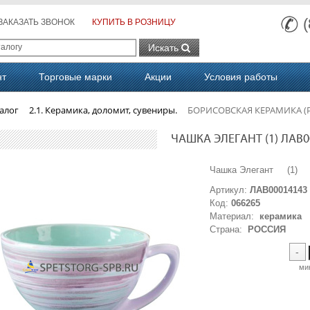
ЗАКАЗАТЬ ЗВОНОК
КУПИТЬ В РОЗНИЦУ
Искать
нт
Торговые марки
Акции
Условия работы
алог
2.1. Керамика, доломит, сувениры.
БОРИСОВСКАЯ КЕРАМИКА (Ро
ЧАШКА ЭЛЕГАНТ (1) ЛАВ0
Чашка Элегант (1) 
Артикул:
ЛАВ00014143
Код:
066265
Материал:
керамика
Страна:
РОССИЯ
-
ми