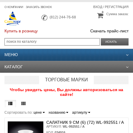
ВХОД
/
РЕГИСТРАЦИЯ
О КОМПАНИИ
ЗАКАЗАТЬ ЗВОНОК
0
Сумма заказа:
(812) 244-76-68
Купить в розницу
Скачать прайс-лист
ИСКАТЬ
МЕНЮ
КАТАЛОГ
ТОРГОВЫЕ МАРКИ
Чтобы увидеть цены, Вы должны авторизоваться на
сайте!
Сортировать по:
цене
названию
артикулу
САЛАТНИК 9 СМ (6) (72) WL-992551 / A
АРТИКУЛ:
WL-992551 / A
КОД:
034916