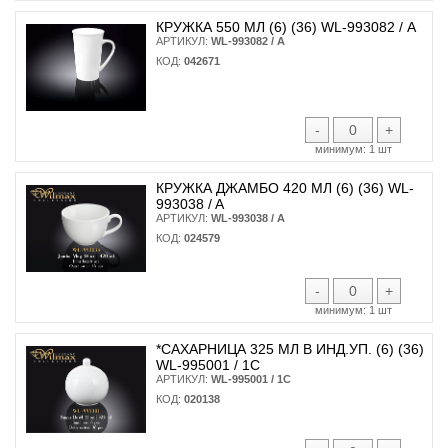
КРУЖКА 550 МЛ (6) (36) WL-993082 / А
АРТИКУЛ:
WL-993082 / A
КОД:
042671
-
+
минимум:
1 шт
КРУЖКА ДЖАМБО 420 МЛ (6) (36) WL-
993038 / A
АРТИКУЛ:
WL-993038 / A
КОД:
024579
-
+
минимум:
1 шт
*САХАРНИЦА 325 МЛ В ИНД.УП. (6) (36)
WL-995001 / 1С
АРТИКУЛ:
WL-995001 / 1C
КОД:
020138