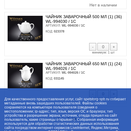
Нет в наличии
ЧАЙНИК ЗАВАРОЧНЫЙ 500 МЛ (1) (36)
WL-994030 / 1C
АРТИКУЛ:
WL-994030 / 1C
КОД:
023378
-
+
минимум:
1 шт
ЧАЙНИК ЗАВАРОЧНЫЙ 650 МЛ (1) (24)
WL-994026 / 1C
АРТИКУЛ:
WL-994026 / 1C
КОД:
031145
-
+
Для качественного предоставления услуг, сайт spetstorg-spb.ru собирает
минимум:
1 шт
метаданные вновь зашедших пользователей. Файлы cookies
сохраняются на компьютере пользователя (сведения о
местоположении; ip-адрес; тип, язык, версия ОС и браузера; тип
устройства и разрешение экрана; источник, откуда пришел на сайт
1
2
пользователь; какие страницы открывает). Собранная информация
используется для обработки статистических данных использования
сайта посредством интернет-сервисов LiveInternet, Яндекс.Метрика,