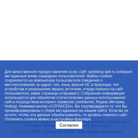
Для качественного предоставления услуг, сайт spetstorg-spb.ru собирает
метаданные вновь зашедших пользователей. Файлы cookies
сохраняются на компьютере пользователя (сведения о
местоположении; ip-адрес; тип, язык, версия ОС и браузера; тип
устройства и разрешение экрана; источник, откуда пришел на сайт
пользователь; какие страницы открывает). Собранная информация
используется для обработки статистических данных использования
сайта посредством интернет-сервисов LiveInternet, Яндекс.Метрика,
Hotlog). Нажимая кнопку «СОГЛАСЕН», Вы подтверждаете то, что Вы
проинформированы о сборе метаданных на нашем сайте. Если вы не
хотите, чтобы эти данные обрабатывались, то должны покинуть сайт.
Отключить cookies можно в настройках браузера
Компания «Спецторг» является одним из крупнейших дистрибуторов посуды и
Согласен
хозтоваров. Всегда в наличии товары для дома и дачи.
© 2015 ООО «Спецторг-СПб». Все права защищены.