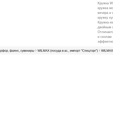
Кружка Wi
кружка мо
вечера и 
кружку ку
Кружка из
двойным 
Отличает
и сколам.
эффектно
арфор, фаянс, сувениры
WILMAX (посуда в ас., импорт "Спецторг")
WILMAX 