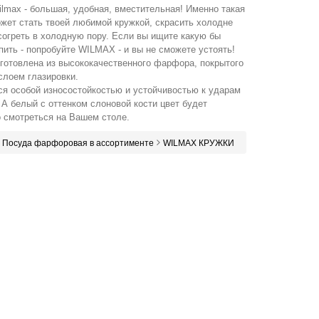
lmax - большая, удобная, вместительная! Именно такая
жет стать твоей любимой кружкой, скрасить холодне
согреть в холодную пору. Если вы ищите какую бы
пить - попробуйте WILMAX - и вы не сможете устоять!
готовлена из высококачественного фарфора, покрытого
слоем глазировки.
ся особой износостойкостью и устойчивостью к ударам
 А белый с оттенком слоновой кости цвет будет
 смотреться на Вашем столе.
Посуда фарфоровая в ассортименте
WILMAX КРУЖКИ