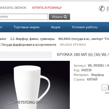
ЗАКАЗАТЬ ЗВОНОК
КУПИТЬ В РОЗНИЦУ
Искать
нт
Торговые марки
Акции
Условия работы
алог
2.2. Фарфор, фаянс, сувениры
WILMAX (посуда в ас., импорт "Сп
 Посуда фарфоровая в ассортименте
WILMAX КРУЖКИ
КРУЖКА 580 МЛ (6) (36) WL-
Артикул:
WL-993081 / 
Код:
042539
Материал:
Фарфор
Страна:
КИТАЙ
-
ми