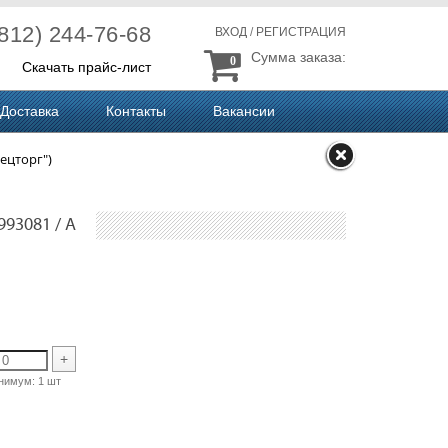
(812) 244-76-68
ВХОД
/
РЕГИСТРАЦИЯ
Сумма заказа:
0
Скачать прайс-лист
Доставка
Контакты
Вакансии
ецторг")
993081 / A
A
+
нимум:
1 шт