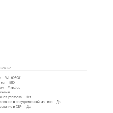
писание
 WL-993081
 мл 580
ал Фарфор
елый
ная упаковка Нет
ование в посудомоечной машине Да
ование в СВЧ Да