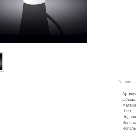
Полное о
Артикул
Объем,
Матери
Цвет б
Подароч
Использ
Использ