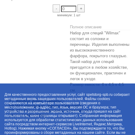
-
+
минимум:
1 шт
Полное описание
Набор для специй "Wilmax"
состоит из солонки и
перечницы. Изделия выполнены
из высококачественного
фарфора, покрытого глазурью.
Такой набор для специй
пригодится в любом хозяйстве,
он функционален, практичен и
легок в уходе.
Размер емкости: 6 х 4,5 х 4,5
см.
Для качественного предоставления услуг, сайт spetstorg-spb.ru собирает
метаданные вновь зашедших пользователей. Файлы cookies
2.2. Фарфор, фаянс, сувениры
сохраняются на компьютере пользователя (сведения о
WILMAX (посуда в ас., импорт "Спецторг")
местоположении; ip-адрес; тип, язык, версия ОС и браузера; тип
WILMAX Посуда фарфоровая в ассортименте
устройства и разрешение экрана; источник, откуда пришел на сайт
пользователь; какие страницы открывает). Собранная информация
WILMAX СЕРВИРОВКА
используется для обработки статистических данных использования
сайта посредством интернет-сервисов LiveInternet, Яндекс.Метрика,
Hotlog). Нажимая кнопку «СОГЛАСЕН», Вы подтверждаете то, что Вы
проинформированы о сборе метаданных на нашем сайте. Если вы не