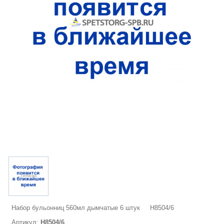
Набор бульонниц 560мл дымчатые 6 штук H8504/6
Артикул:
H8504/6