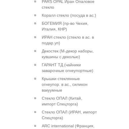
PARS OPAL Иран Опаловое
стекло
Коралл стекло (посуда в ас.)
БОГЕМИЯ (пр-во Чехия,
Италия, КНР)
ИРАН стекло (стекло в ас. в
подар.уп)
Декостек (М-декор наборы,
кувшины с деколью)
ГАРАНТ ТД (чайники
заварочные огнеупортные)
Крышки стеклянные
огнеупор. в ас., силикон
вакуумные
Стекло ОПАЛ (Китай,
импорт Спецторга)
Стекло ОПАЛ (ИРАН, импорт
Спецторга)
ARC international (Франция,