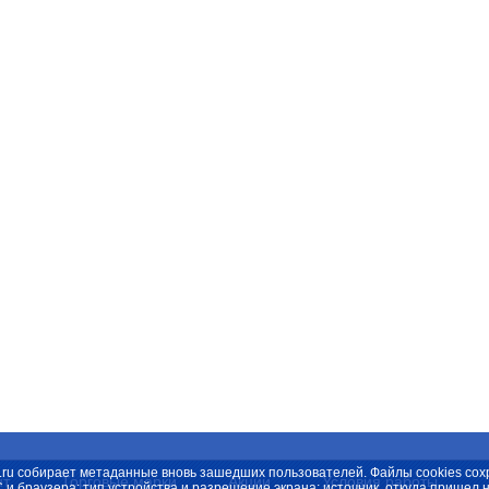
spb.ru собирает метаданные вновь зашедших пользователей. Файлы cookies с
нт
Торговые марки
Акции
Условия работы
С и браузера; тип устройства и разрешение экрана; источник, откуда пришел 