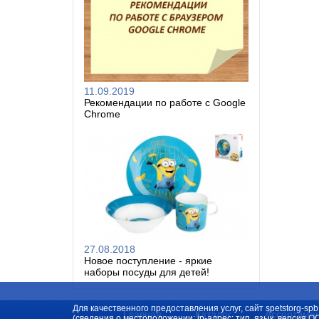
11.09.2019
Рекомендации по работе с Google
Chrome
27.08.2018
Новое поступление - яркие
наборы посуды для детей!
Для качественного предоставления услуг, сайт spetstorg-
Главная
Каталог
Ассортиме
(сведения о местоположении; ip-адрес; тип, язык, версия О