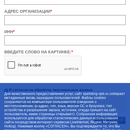
АДРЕС ОРГАНИЗАЦИИ
*
ИНН
*
ВВЕДИТЕ СЛОВО НА КАРТИНКЕ:
*
Я согласен на обработку персональных данных
Для качественного предоставления услуг, сайт spetstorg-spb.ru собирает
метаданные вновь зашедших пользователей. Файлы cookies
сохраняются на компьютере пользователя (сведения о
*
- Поля, обязательные для заполнения.
местоположении; ip-адрес; тип, язык, версия ОС и браузера; тип
устройства и разрешение экрана; источник, откуда пришел на сайт
пользователь; какие страницы открывает). Собранная информация
используется для обработки статистических данных использования
РЕГИСТРАЦИЯ
сайта посредством интернет-сервисов LiveInternet, Яндекс.Метрика,
Hotlog). Нажимая кнопку «СОГЛАСЕН», Вы подтверждаете то, что Вы