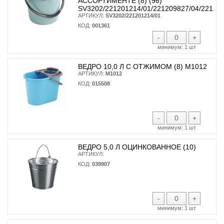
АССОРТИМЕНТЕ (8) (96)
SV3202/221201214/01/221209827/04/22121
АРТИКУЛ:
SV3202/221201214/01
КОД:
001361
-
+
минимум:
1 шт
ВЕДРО 10,0 Л С ОТЖИМОМ (8) М1012
АРТИКУЛ:
М1012
КОД:
015508
-
+
минимум:
1 шт
ВЕДРО 5,0 Л ОЦИНКОВАННОЕ (10)
АРТИКУЛ:
КОД:
039907
-
+
минимум:
1 шт