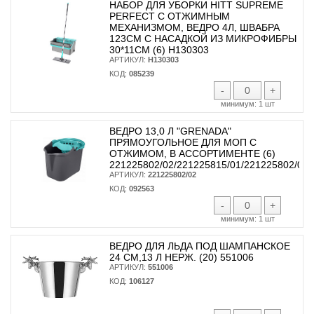
НАБОР ДЛЯ УБОРКИ HITT SUPREME
PERFECT C ОТЖИМНЫМ
МЕХАНИЗМОМ, ВЕДРО 4Л, ШВАБРА
123СМ C НАСАДКОЙ ИЗ МИКРОФИБРЫ
30*11СМ (6) H130303
АРТИКУЛ:
H130303
КОД:
085239
-
+
минимум:
1 шт
ВЕДРО 13,0 Л "GRENADA"
ПРЯМОУГОЛЬНОЕ ДЛЯ МОП С
ОТЖИМОМ, В АССОРТИМЕНТЕ (6)
221225802/02/221225815/01/221225802/02
АРТИКУЛ:
221225802/02
КОД:
092563
-
+
минимум:
1 шт
ВЕДРО ДЛЯ ЛЬДА ПОД ШАМПАНСКОЕ
24 СМ,13 Л НЕРЖ. (20) 551006
АРТИКУЛ:
551006
КОД:
106127