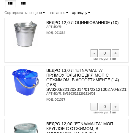
Сортировать по:
цене
названию
артикулу
ВЕДРО 12,0 Л ОЦИНКОВАННОЕ (10)
АРТИКУЛ:
КОД:
001364
-
+
минимум:
1 шт
ВЕДРО 13,0 Л "ETNA/MALTA"
ПРЯМОУГОЛЬНОЕ ДЛЯ МОП С
ОТЖИМОМ, В АССОРТИМЕНТЕ (14)
(168)
SV3203/221202314/01/221210027/04/22121
АРТИКУЛ:
SV3203/221202314/01
КОД:
001377
-
+
минимум:
1 шт
ВЕДРО 12,0Л "ETNA/MALTA" МОП
КРУГЛОЕ С ОТЖИМОМ, В