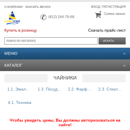
ВХОД
/
РЕГИСТРАЦИЯ
О КОМПАНИИ
ЗАКАЗАТЬ ЗВОНОК
0
Сумма заказа:
(812) 244-76-68
Купить в розницу
Скачать прайс-лист
ИСКАТЬ
МЕНЮ
КАТАЛОГ
ЧАЙНИКИ
1.1. Эмалированная посуда
1.3. Посуда из нержавеющей стали
2.2. Фарфор, фаянс, сувениры
2.3. Стекло, хрусталь
4.1. Техника
Чтобы увидеть цены, Вы должны авторизоваться на
сайте!