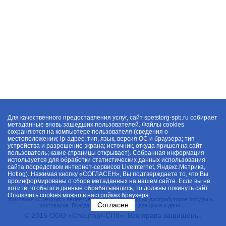
Для качественного предоставления услуг, сайт spetstorg-spb.ru собирает
метаданные вновь зашедших пользователей. Файлы cookies
сохраняются на компьютере пользователя (сведения о
местоположении; ip-адрес; тип, язык, версия ОС и браузера; тип
устройства и разрешение экрана; источник, откуда пришел на сайт
пользователь; какие страницы открывает). Собранная информация
используется для обработки статистических данных использования
сайта посредством интернет-сервисов LiveInternet, Яндекс.Метрика,
Hotlog). Нажимая кнопку «СОГЛАСЕН», Вы подтверждаете то, что Вы
проинформированы о сборе метаданных на нашем сайте. Если вы не
хотите, чтобы эти данные обрабатывались, то должны покинуть сайт.
Отключить cookies можно в настройках браузера
Компания «Спецторг» является одним из крупнейших дистрибуторов посуды и
Согласен
хозтоваров. Всегда в наличии товары для дома и дачи.
© 2015 ООО «Спецторг-СПб». Все права защищены.