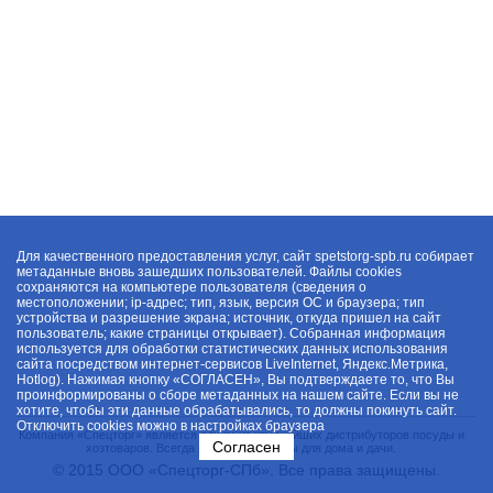
Для качественного предоставления услуг, сайт spetstorg-spb.ru собирает
метаданные вновь зашедших пользователей. Файлы cookies
сохраняются на компьютере пользователя (сведения о
местоположении; ip-адрес; тип, язык, версия ОС и браузера; тип
устройства и разрешение экрана; источник, откуда пришел на сайт
пользователь; какие страницы открывает). Собранная информация
используется для обработки статистических данных использования
сайта посредством интернет-сервисов LiveInternet, Яндекс.Метрика,
Hotlog). Нажимая кнопку «СОГЛАСЕН», Вы подтверждаете то, что Вы
проинформированы о сборе метаданных на нашем сайте. Если вы не
хотите, чтобы эти данные обрабатывались, то должны покинуть сайт.
Отключить cookies можно в настройках браузера
Компания «Спецторг» является одним из крупнейших дистрибуторов посуды и
Согласен
хозтоваров. Всегда в наличии товары для дома и дачи.
© 2015 ООО «Спецторг-СПб». Все права защищены.