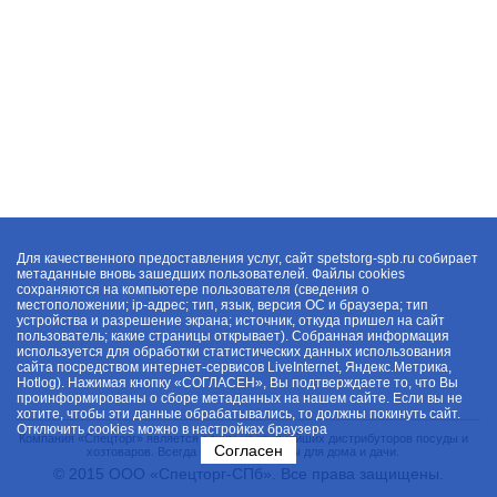
Для качественного предоставления услуг, сайт spetstorg-spb.ru собирает
метаданные вновь зашедших пользователей. Файлы cookies
сохраняются на компьютере пользователя (сведения о
местоположении; ip-адрес; тип, язык, версия ОС и браузера; тип
устройства и разрешение экрана; источник, откуда пришел на сайт
пользователь; какие страницы открывает). Собранная информация
используется для обработки статистических данных использования
сайта посредством интернет-сервисов LiveInternet, Яндекс.Метрика,
Hotlog). Нажимая кнопку «СОГЛАСЕН», Вы подтверждаете то, что Вы
проинформированы о сборе метаданных на нашем сайте. Если вы не
хотите, чтобы эти данные обрабатывались, то должны покинуть сайт.
Отключить cookies можно в настройках браузера
Компания «Спецторг» является одним из крупнейших дистрибуторов посуды и
Согласен
хозтоваров. Всегда в наличии товары для дома и дачи.
© 2015 ООО «Спецторг-СПб». Все права защищены.