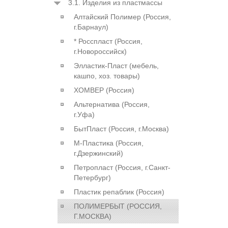
3.1. Изделия из пластмассы
Алтайский Полимер (Россия,
г.Барнаул)
* Росспласт (Россия,
г.Новороссийск)
Элластик-Пласт (мебель,
кашпо, хоз. товары)
ХОМВЕР (Россия)
Альтернатива (Россия,
г.Уфа)
БытПласт (Россия, г.Москва)
М-Пластика (Россия,
г.Дзержинский)
Петропласт (Россия, г.Санкт-
Петербург)
Пластик репаблик (Россия)
ПОЛИМЕРБЫТ (РОССИЯ,
Г.МОСКВА)