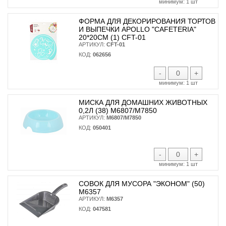
минимум:
1 шт
ФОРМА ДЛЯ ДЕКОРИРОВАНИЯ ТОРТОВ
И ВЫПЕЧКИ APOLLO "CAFETERIA"
20*20СМ (1) CFT-01
АРТИКУЛ:
CFT-01
КОД:
062656
-
+
минимум:
1 шт
МИСКА ДЛЯ ДОМАШНИХ ЖИВОТНЫХ
0,2Л (38) М6807/М7850
АРТИКУЛ:
М6807/М7850
КОД:
050401
-
+
минимум:
1 шт
СОВОК ДЛЯ МУСОРА "ЭКОНОМ" (50)
М6357
АРТИКУЛ:
М6357
КОД:
047581