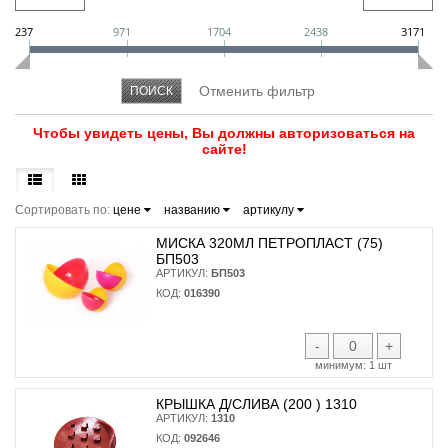
237
971
1704
2438
3171
Чтобы увидеть цены, Вы должны авторизоваться на
сайте!
Сортировать по:
цене
названию
артикулу
МИСКА 320МЛ ПЕТРОПЛАСТ (75)
БП503
АРТИКУЛ:
БП503
КОД:
016390
-
+
минимум:
1 шт
КРЫШКА Д/СЛИВА (200 ) 1310
АРТИКУЛ:
1310
КОД:
092646