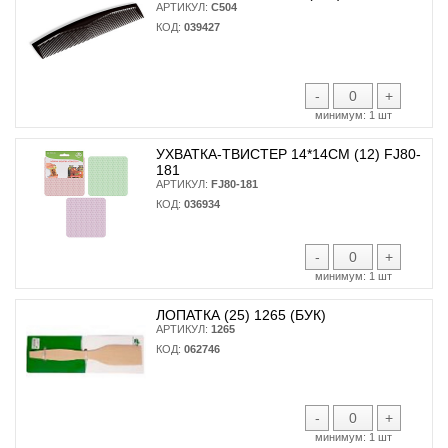
АРТИКУЛ:
С504
КОД:
039427
-
+
минимум:
1 шт
УХВАТКА-ТВИСТЕР 14*14СМ (12) FJ80-
181
АРТИКУЛ:
FJ80-181
КОД:
036934
-
+
минимум:
1 шт
ЛОПАТКА (25) 1265 (БУК)
АРТИКУЛ:
1265
КОД:
062746
-
+
минимум:
1 шт