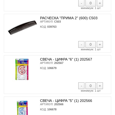
-
+
минимум:
1 шт
РАСЧЕСКА "ПРИМА 2" (600) С503
АРТИКУЛ:
С503
КОД:
039763
-
+
минимум:
1 шт
СВЕЧА - ЦИФРА "6" (1) 202567
АРТИКУЛ:
202567
КОД:
106679
-
+
минимум:
1 шт
СВЕЧА - ЦИФРА "5" (1) 202566
АРТИКУЛ:
202566
КОД:
106678