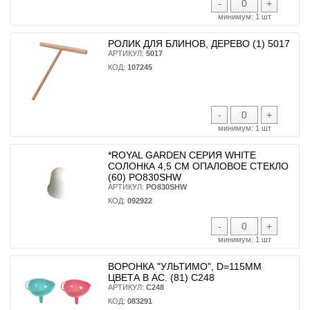
-
+
минимум:
1 шт
РОЛИК ДЛЯ БЛИНОВ, ДЕРЕВО (1) 5017
АРТИКУЛ:
5017
КОД:
107245
-
+
минимум:
1 шт
*ROYAL GARDEN СЕРИЯ WHITE
СОЛОНКА 4,5 СМ ОПАЛОВОЕ СТЕКЛО
(60) PO830SHW
АРТИКУЛ:
PO830SHW
КОД:
092922
-
+
минимум:
1 шт
ВОРОНКА "УЛЬТИМО", D=115ММ
ЦВЕТА В АС. (81) С248
АРТИКУЛ:
С248
КОД:
083291