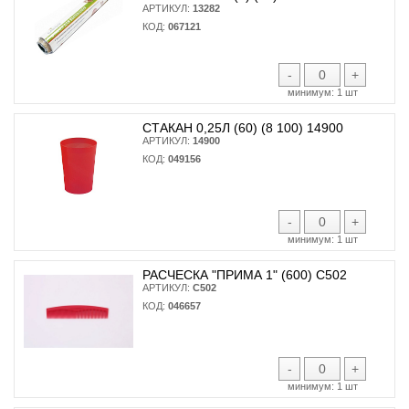
АРТИКУЛ:
13282
КОД:
067121
-
+
минимум:
1 шт
СТАКАН 0,25Л (60) (8 100) 14900
АРТИКУЛ:
14900
КОД:
049156
-
+
минимум:
1 шт
РАСЧЕСКА "ПРИМА 1" (600) С502
АРТИКУЛ:
С502
КОД:
046657
-
+
минимум:
1 шт