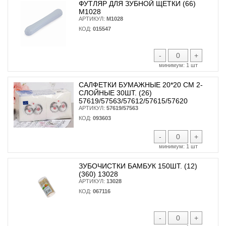
ФУТЛЯР ДЛЯ ЗУБНОЙ ЩЕТКИ (66)
М1028
АРТИКУЛ:
М1028
КОД:
015547
-
+
минимум:
1 шт
САЛФЕТКИ БУМАЖНЫЕ 20*20 СМ 2-
СЛОЙНЫЕ 30ШТ. (26)
57619/57563/57612/57615/57620
АРТИКУЛ:
57619/57563
КОД:
093603
-
+
минимум:
1 шт
ЗУБОЧИСТКИ БАМБУК 150ШТ. (12)
(360) 13028
АРТИКУЛ:
13028
КОД:
067116
-
+