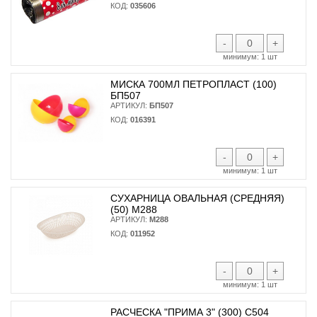
КОД:
035606
-
+
минимум:
1 шт
МИСКА 700МЛ ПЕТРОПЛАСТ (100)
БП507
АРТИКУЛ:
БП507
КОД:
016391
-
+
минимум:
1 шт
СУХАРНИЦА ОВАЛЬНАЯ (СРЕДНЯЯ)
(50) М288
АРТИКУЛ:
М288
КОД:
011952
-
+
минимум:
1 шт
РАСЧЕСКА "ПРИМА 3" (300) С504