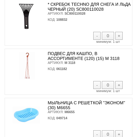
* CКРЕБОК TECHNO ДЛЯ СНЕГА И ЛЬДА
ЧЕРНЫЙ (20) SC800110028
АРТИКУЛ:
SC800110028
КОД:
108832
-
+
минимум:
1 шт
ПОДВЕС ДЛЯ КАШПО, В
АССОРТИМЕНТЕ (120) (15) М 3118
АРТИКУЛ:
М 3118
КОД:
061182
-
+
минимум:
1 шт
МЫЛЬНИЦА С РЕШЕТКОЙ "ЭКОНОМ"
(30) М6655
АРТИКУЛ:
М6655
КОД:
049714
-
+