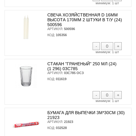
минимум:
1 шт
СВЕЧА ХОЗЯЙСТВЕННАЯ D 16ММ
ВЫСОТА 170ММ 2 ШТУКИ В Т/У (24)
500596
АРТИКУЛ:
500596
КОД:
105356
-
+
минимум:
1 шт
СТАКАН "ГРАНЕНЫЙ" 250 МЛ (24)
(1 296) 03С785
АРТИКУЛ:
03С785 ОСЗ
КОД:
011619
-
+
минимум:
1 шт
БУМАГА ДЛЯ ВЫПЕЧКИ 3М*30СМ (30)
21923
АРТИКУЛ:
21923
КОД:
032528