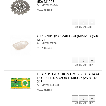
(50) М1225
АРТИКУЛ:
М1225
КОД:
034585
-
+
минимум:
1 шт
СУХАРНИЦА ОВАЛЬНАЯ (МАЛАЯ) (50)
М274
АРТИКУЛ:
М274
КОД:
011951
-
+
минимум:
1 шт
ПЛАСТИНЫ ОТ КОМАРОВ БЕЗ ЗАПАХА
ПО 10ШТ. NADZOR ITM003P (250) 118
218
АРТИКУЛ:
118 218
КОД:
082884
-
+
минимум:
1 шт