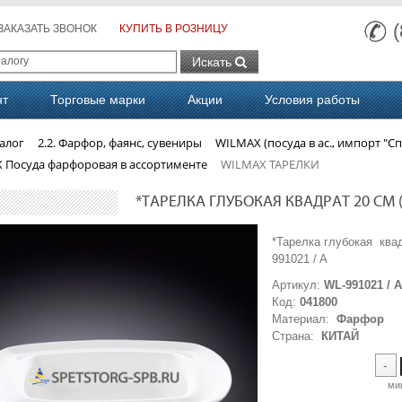
ЗАКАЗАТЬ ЗВОНОК
КУПИТЬ В РОЗНИЦУ
Искать
нт
Торговые марки
Акции
Условия работы
алог
2.2. Фарфор, фаянс, сувениры
WILMAX (посуда в ас., импорт "Сп
 Посуда фарфоровая в ассортименте
WILMAX ТАРЕЛКИ
*ТАРЕЛКА ГЛУБОКАЯ КВАДРАТ 20 СМ (3)
*Тарелка глубокая ква
991021 / A
Артикул:
WL-991021 / 
Код:
041800
Материал:
Фарфор
Страна:
КИТАЙ
-
ми