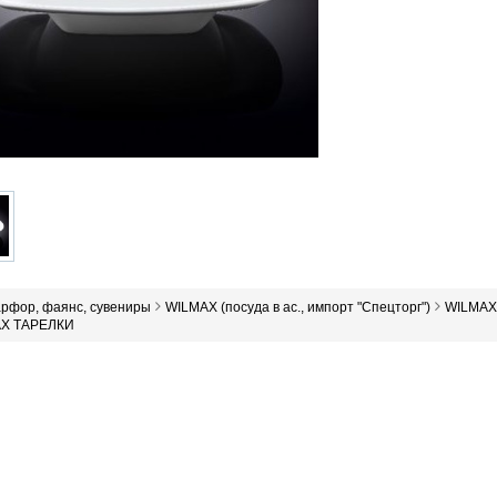
арфор, фаянс, сувениры
WILMAX (посуда в ас., импорт "Спецторг")
WILMAX 
X ТАРЕЛКИ