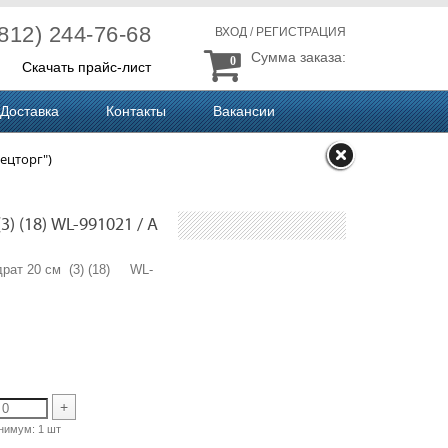
(812) 244-76-68
ВХОД
/
РЕГИСТРАЦИЯ
Сумма заказа:
0
Скачать прайс-лист
Доставка
Контакты
Вакансии
ецторг")
 (18) WL-991021 / A
драт 20 см (3) (18) WL-
A
+
нимум:
1 шт