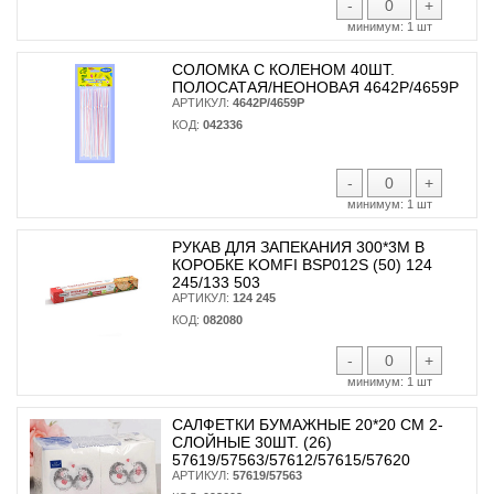
-
+
минимум:
1 шт
СОЛОМКА С КОЛЕНОМ 40ШТ.
ПОЛОСАТАЯ/НЕОНОВАЯ 4642Р/4659Р
АРТИКУЛ:
4642Р/4659Р
КОД:
042336
-
+
минимум:
1 шт
РУКАВ ДЛЯ ЗАПЕКАНИЯ 300*3М В
КОРОБКЕ KOMFI BSP012S (50) 124
245/133 503
АРТИКУЛ:
124 245
КОД:
082080
-
+
минимум:
1 шт
САЛФЕТКИ БУМАЖНЫЕ 20*20 СМ 2-
СЛОЙНЫЕ 30ШТ. (26)
57619/57563/57612/57615/57620
АРТИКУЛ:
57619/57563