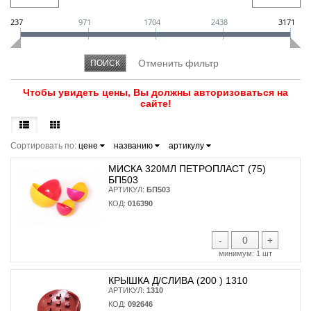
237
971
1704
2438
3171
Чтобы увидеть цены, Вы должны авторизоваться на
сайте!
Сортировать по:
цене
названию
артикулу
МИСКА 320МЛ ПЕТРОПЛАСТ (75)
БП503
АРТИКУЛ:
БП503
КОД:
016390
-
+
минимум:
1 шт
КРЫШКА Д/СЛИВА (200 ) 1310
АРТИКУЛ:
1310
КОД:
092646