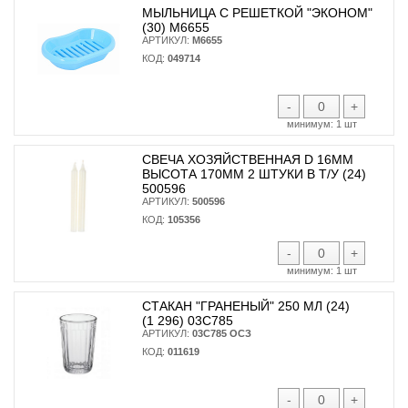
МЫЛЬНИЦА С РЕШЕТКОЙ "ЭКОНОМ"
(30) М6655
АРТИКУЛ:
М6655
КОД:
049714
-
+
минимум:
1 шт
СВЕЧА ХОЗЯЙСТВЕННАЯ D 16ММ
ВЫСОТА 170ММ 2 ШТУКИ В Т/У (24)
500596
АРТИКУЛ:
500596
КОД:
105356
-
+
минимум:
1 шт
СТАКАН "ГРАНЕНЫЙ" 250 МЛ (24)
(1 296) 03С785
АРТИКУЛ:
03С785 ОСЗ
КОД:
011619
-
+