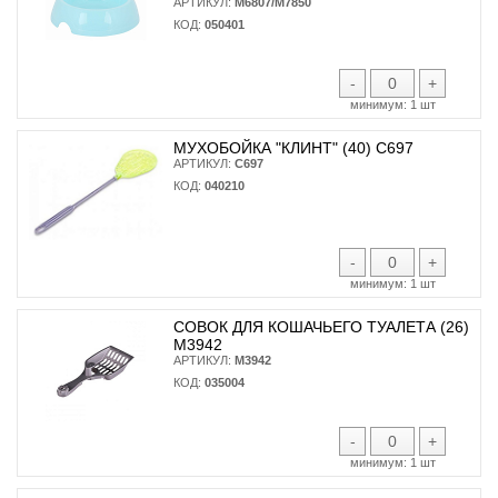
АРТИКУЛ:
М6807/М7850
КОД:
050401
-
+
минимум:
1 шт
МУХОБОЙКА "КЛИНТ" (40) С697
АРТИКУЛ:
С697
КОД:
040210
-
+
минимум:
1 шт
СОВОК ДЛЯ КОШАЧЬЕГО ТУАЛЕТА (26)
М3942
АРТИКУЛ:
М3942
КОД:
035004
-
+
минимум:
1 шт