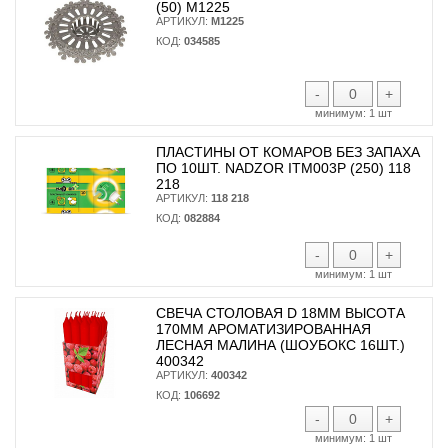
(50) М1225
АРТИКУЛ:
М1225
КОД:
034585
-
+
минимум:
1 шт
ПЛАСТИНЫ ОТ КОМАРОВ БЕЗ ЗАПАХА
ПО 10ШТ. NADZOR ITM003P (250) 118
218
АРТИКУЛ:
118 218
КОД:
082884
-
+
минимум:
1 шт
СВЕЧА СТОЛОВАЯ D 18ММ ВЫСОТА
170ММ АРОМАТИЗИРОВАННАЯ
ЛЕСНАЯ МАЛИНА (ШОУБОКС 16ШТ.)
400342
АРТИКУЛ:
400342
КОД:
106692
-
+
минимум:
1 шт