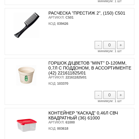
минимум:
1 шт
РАСЧЕСКА "ПРЕСТИЖ 2", (150) С501
АРТИКУЛ:
С501
КОД:
039426
-
+
минимум:
1 шт
ГОРШОК Д/ЦВЕТОВ "MINT" D-120ММ,
0,7Л С ПОДДОНОМ, В АССОРТИМЕНТЕ
(42) 221611825/01
АРТИКУЛ:
221611825/01
КОД:
103370
-
+
минимум:
1 шт
КОНТЕЙНЕР "КАСКАД" 0,46Л СВЧ
КВАДРАТНЫЙ (36) 61000
АРТИКУЛ:
61000
КОД:
003618