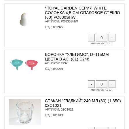
*ROYAL GARDEN СЕРИЯ WHITE
СОЛОНКА 4,5 СМ ОПАЛОВОЕ СТЕКЛО
(60) PO830SHW
АРТИКУЛ:
PO830SHW
КОД:
092922
-
+
минимум:
1 шт
ВОРОНКА "УЛЬТИМО", D=115ММ
ЦВЕТА В АС. (81) С248
АРТИКУЛ:
С248
КОД:
083291
-
+
минимум:
1 шт
СТАКАН "ГЛАДКИЙ" 240 МЛ (30) (1 350)
02С1021
АРТИКУЛ:
02С1021
КОД:
011613