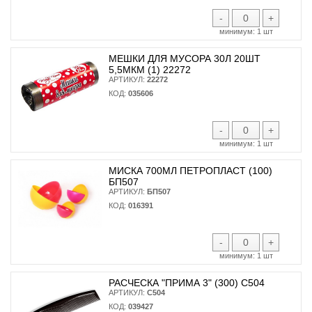
-
+
минимум:
1 шт
МЕШКИ ДЛЯ МУСОРА 30Л 20ШТ
5,5МКМ (1) 22272
АРТИКУЛ:
22272
КОД:
035606
-
+
минимум:
1 шт
МИСКА 700МЛ ПЕТРОПЛАСТ (100)
БП507
АРТИКУЛ:
БП507
КОД:
016391
-
+
минимум:
1 шт
РАСЧЕСКА "ПРИМА 3" (300) С504
АРТИКУЛ:
С504
КОД:
039427